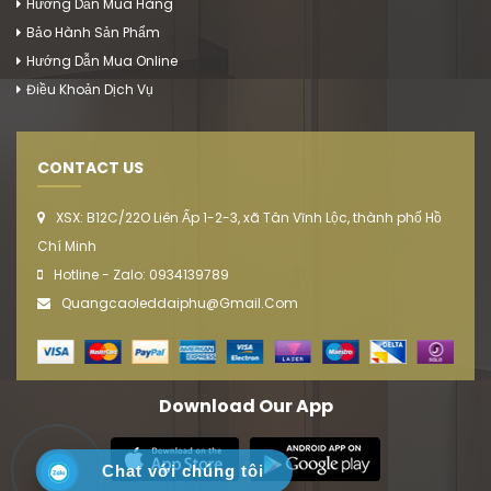
Hướng Dẫn Mua Hàng
Bảo Hành Sản Phẩm
Hướng Dẫn Mua Online
Điều Khoản Dịch Vụ
CONTACT US
XSX: B12C/22O Liên Ấp 1-2-3, xã Tân Vĩnh Lộc, thành phố Hồ
Chí Minh
Hotline - Zalo: 0934139789
Quangcaoleddaiphu@gmail.com
Download Our App
Chat với chúng tôi