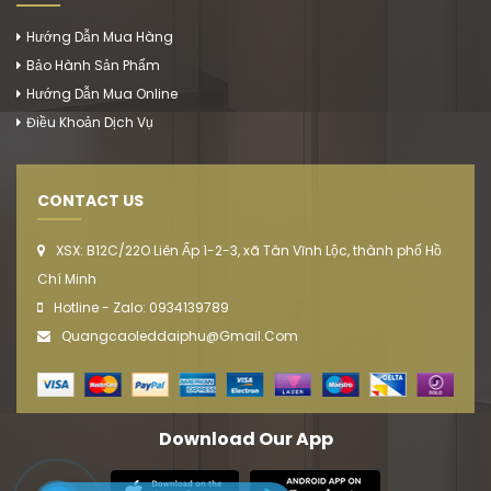
Hướng Dẫn Mua Hàng
Bảo Hành Sản Phẩm
Hướng Dẫn Mua Online
Điều Khoản Dịch Vụ
CONTACT US
XSX: B12C/22O Liên Ấp 1-2-3, xã Tân Vĩnh Lộc, thành phố Hồ
Chí Minh
Hotline - Zalo: 0934139789
Quangcaoleddaiphu@gmail.com
Download Our App