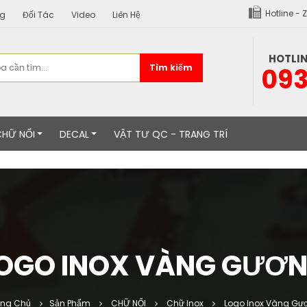
Hotline - 
ng
Đối Tác
Video
Liên Hệ
HOTLIN
Tìm kiếm
093
CHỮ NỔI
DECAL
VẬT TƯ QC - TRANG TRÍ
OGO INOX VÀNG GƯƠ
ang Chủ
Sản Phẩm
CHỮ NỔI
Chữ Inox
Logo Inox Vàng Gư