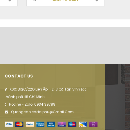
CONTACT US
XSX: B12C/22O Liên Ấp 1-2-3, xã Tân Vĩnh Lộc,
thành phố Hồ Chí Minh
Hotline - Zalo: 0934139789
Quangcaoleddaiphu@gmail.com