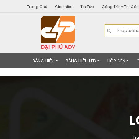
Trang Chủ
Giới thiệu
Tin Tức
Công Trình Thi Cô
BẢNG HIỆU
BẢNG HIỆU LED
HỘP ĐÈN
L
Tr