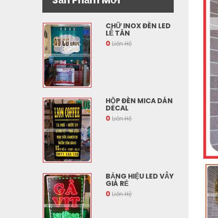
CHỮ INOX ĐÈN LED
LỄ TÂN
0
Liên Hệ
HỘP ĐÈN MICA DÁN
DECAL
0
Liên Hệ
BẢNG HIỆU LED VẪY
GIÁ RẺ
0
Liên Hệ