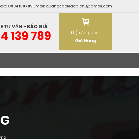
Zalo:
0934139789
Email:
quangcaoleddaiphu@gmail.com
E TƯ VẤN - BÁO GIÁ
4 139 789
(0) sản phẩm
Giỏ Hàng
NG
ơng