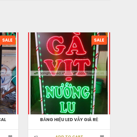
SALE
SALE
CAL
BẢNG HIỆU LED VẪY GIÁ RẺ
B
ADD TO CART