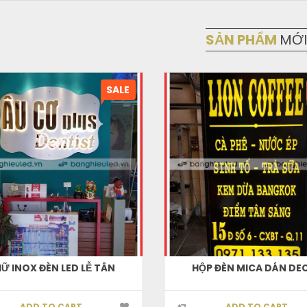
SẢN PHẨM
MỚI
SALE
Ữ INOX ĐÈN LED LỄ TÂN
HỘP ĐÈN MICA DÁN DE
ADD TO CART
ADD TO CART