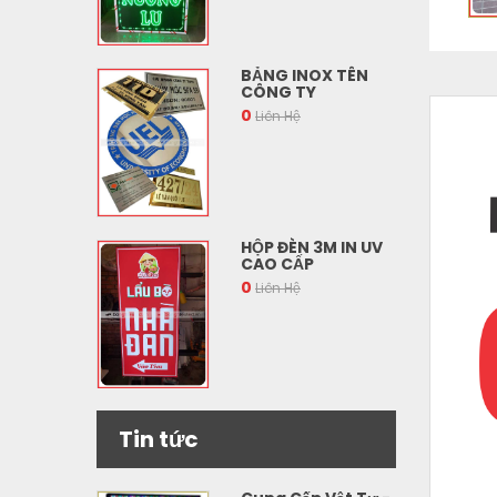
BẢNG INOX TÊN
CÔNG TY
0
Liên Hệ
HỘP ĐÈN 3M IN UV
CAO CẤP
0
Liên Hệ
Tin tức