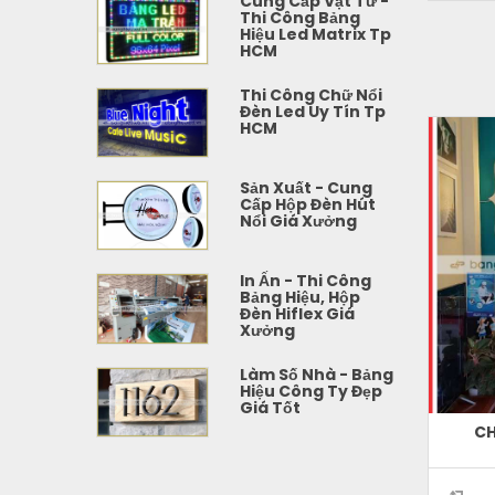
Cung Cấp Vật Tư -
Thi Công Bảng
Hiệu Led Matrix Tp
HCM
Thi Công Chữ Nổi
Đèn Led Uy Tín Tp
HCM
SALE
SALE
Sản Xuất - Cung
Cấp Hộp Đèn Hút
Nổi Giá Xưởng
In Ấn - Thi Công
Bảng Hiệu, Hộp
Đèn Hiflex Giá
Xưởng
Làm Số Nhà - Bảng
Hiệu Công Ty Đẹp
Giá Tốt
 RẺ
BẢNG INOX TÊN CÔNG TY
CH
ADD TO CART